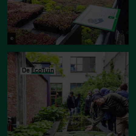
©
Victoriano Moreno
De
EcoTuin