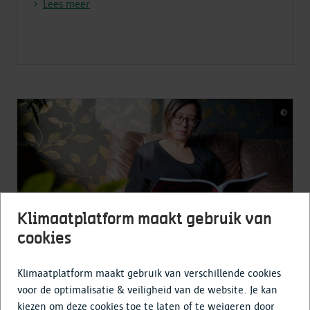
Lees meer
©
Jasp
Klimaatplatform maakt gebruik van
cookies
Duurzaam
je woning verwarmen
Klimaatplatform maakt gebruik van verschillende cookies
Lees meer
voor de optimalisatie & veiligheid van de website. Je kan
kiezen om deze cookies toe te laten of te weigeren door