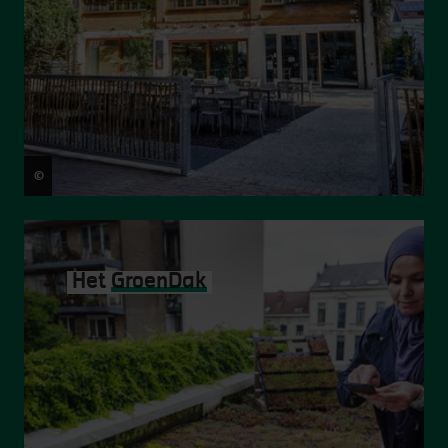
©
Victoriano Moreno
Het
GroenDak