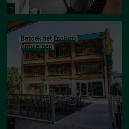
©
Tom Cornille
Bezoek het
EcoHuis
Antwerpen
©
Victoriano Moreno