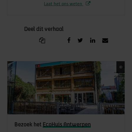
Laat het ons weten
Deel dit verhaal
©
Vict
Bezoek het
EcoHuis Antwerpen