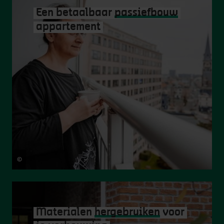
Een betaalbaar
passiefbouw
appartement
©
Matthias De Boeck
Materialen
hergebruiken
voor