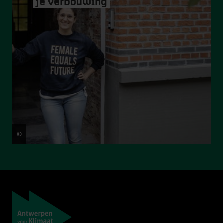
je verbouwing
©
Ans Brys
Navigatie