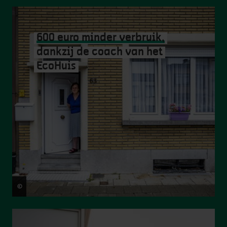
600 euro minder verbruik,
dankzij de coach van het
EcoHuis
©
Matthias De Boeck