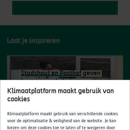
Laat je inspireren
Stadshout en Posthof
geven
bomen van de Leien een
tweede leven
Klimaatplatform maakt gebruik van
cookies
Klimaatplatform maakt gebruik van verschillende cookies
voor de optimalisatie & veiligheid van de website. Je kan
kiezen om deze cookies toe te laten of te weigeren door