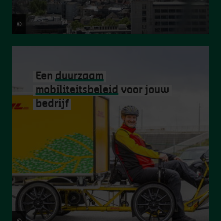
©
Lien van den Eynde
Een
duurzaam
mobiliteitsbeleid
voor jouw
bedrijf
©
Frederik Beyens