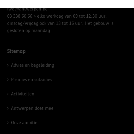
lwe@antwerpen.be
03 338 60 66
> elke werkdag van 09 tot 12.30 uur,
dinsdag/vrijdag ook van 13 tot 16 uur. Het gebouw is
gesloten op maandag.
Sitemap
Advies en begeleiding
Premies en subsidies
Activiteiten
Antwerpen doet mee
Onze ambitie