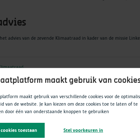
advies
 het advies van de zevende Klimaatraad in kader van de missie Link
Klimaatraad
van de Klimaatraad over de hefbomen voor een snelle verduurzamin
aatplatform maakt gebruik van cookie
er Klimaatneutraal
platform maakt gebruik van verschillende cookies voor de optimalis
eid van de website. Je kan kiezen om deze cookies toe te laten of te
n door één van onderstaande knoppen te gebruiken
e cookies toestaan
Stel voorkeuren in