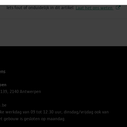
Iets fout of onduidelijk in dit artikel
Laat het ons weten
ens
pen
 139, 2140 Antwerpen
.be
lke werkdag van 09 tot 12.30 uur, dinsdag/vrijdag ook van
Het gebouw is gesloten op maandag.