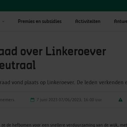
Premies en subsidies
Activiteiten
Antwe
aad over Linkeroever
eutraal
aad vond plaats op Linkeroever. De leden verkenden e
rnemers
7 juni 2023
07/06/2023, 16:00 uur
n ze de hefbomen voor een snellere verduurzaming van de wijk, m