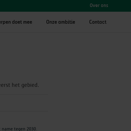
Over ons
rpen doet mee
Onze ambitie
Contact
erst het gebied.
et name tegen 2030.