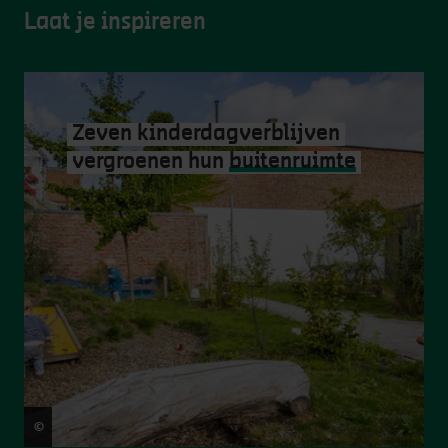
Laat je inspireren
Zeven kinderdagverblijven
vergroenen hun
buitenruimte
©
Frederik Beyens