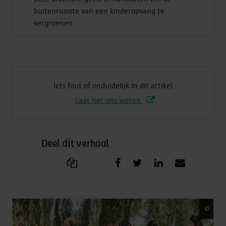
buitenruimte van een kinderopvang te
vergroenen.
Iets fout of onduidelijk in dit artikel
Laat het ons weten
Deel dit verhaal
©
Sigr