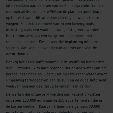
laten voldoen aan de eisen van de Klimaatpremie. Samen
met een adviseur maakte Viviane de plannen ambitieuzer
op het vlak van infiltratie door ook nog de wadi’s toe te
voegen. Een extra voordeel van zo een bovengrondse
inrichting zoals een wadi: die kan geïntegreerd worden in
het tuinontwerp als een stukje verlaagd groen met
specifieke planten. Kies je voor die beplanting inheemse
soorten, dan kom je bovendien in aanmerking voor de
natuurbonus.
Dankzij het extra buffervolume in de wadi’s zal het slechts
heel uitzonderlijk zo hard regenen dat er nog water van dit
perceel naar het riool vloeit. Het meeste regenwater wordt
simpelweg teruggegeven aan de tuin en de oude slotgracht
waarvan nog een deel terug te vinden is in de tuin.
De werken die uitgevoerd werden aan Regent V kostten
ongeveer 120.000 euro aan de 150 appartementen die in
de kosten deelden. Daarvan krijgen de eigenaars 30.000
euro terug, het maximale premiebedrag per perceel (in