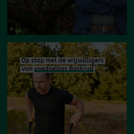
©
Hugo Kegelaers
Op stap met de vrijwilligers
van
voedselbos Boskruit