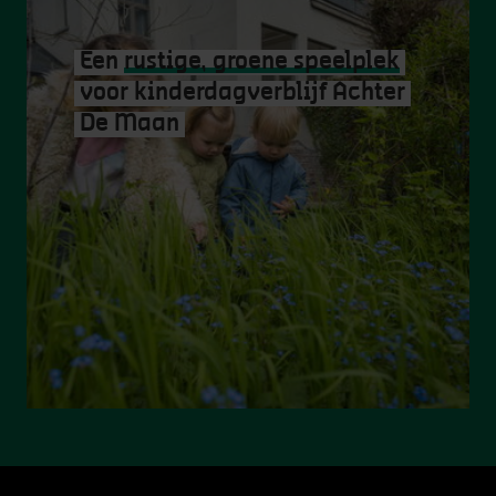
Een
rustige, groene speelplek
voor kinderdagverblijf Achter
De Maan