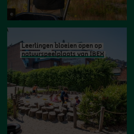
©
Stad Antwerpen
Leerlingen bloeien open op
natuurspeelplaats van IBEX
©
Frederik Beyens