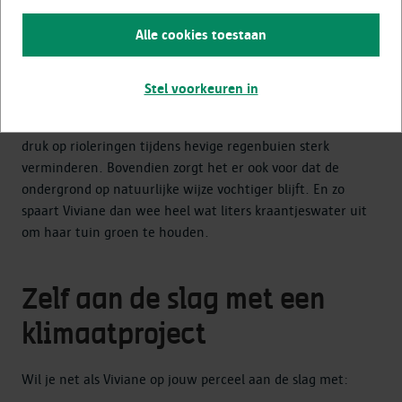
waterverbruik zoals voor het kuisen van de gangen en het
Alle cookies toestaan
begieten van de tuin, dingen die nu met regenwater
kunnen gebeuren, om je winst duidelijker uit te rekenen.
In de stad zijn er meer dan 100 appartementsgebouwen
Stel voorkeuren in
van vergelijkbare grootte. Als die ook allemaal zo
doorgedreven met regenwater omgaan als Regent V zal de
druk op rioleringen tijdens hevige regenbuien sterk
verminderen. Bovendien zorgt het er ook voor dat de
ondergrond op natuurlijke wijze vochtiger blijft. En zo
spaart Viviane dan wee heel wat liters kraantjeswater uit
om haar tuin groen te houden.
Zelf aan de slag met een
klimaatproject
Wil je net als Viviane op jouw perceel aan de slag met: