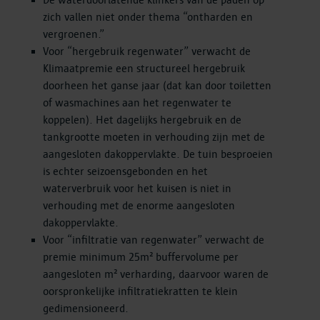
De waterdoorlatende klinkers van de paden op
zich vallen niet onder thema “ontharden en
vergroenen.”
Voor “hergebruik regenwater” verwacht de
Klimaatpremie een structureel hergebruik
doorheen het ganse jaar (dat kan door toiletten
of wasmachines aan het regenwater te
koppelen). Het dagelijks hergebruik en de
tankgrootte moeten in verhouding zijn met de
aangesloten dakoppervlakte. De tuin besproeien
is echter seizoensgebonden en het
waterverbruik voor het kuisen is niet in
verhouding met de enorme aangesloten
dakoppervlakte.
Voor “infiltratie van regenwater” verwacht de
premie minimum 25m² buffervolume per
aangesloten m² verharding, daarvoor waren de
oorspronkelijke infiltratiekratten te klein
gedimensioneerd.